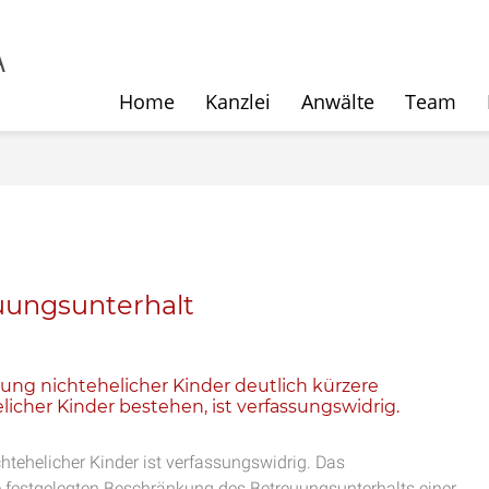
Home
Kanzlei
Anwälte
Team
uungsunterhalt
ung nichtehelicher Kinder deutlich kürzere
icher Kinder bestehen, ist verfassungswidrig.
chtehelicher Kinder ist verfassungswidrig. Das
e festgelegten Beschränkung des Betreuungsunterhalts einer