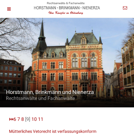
Horstmann, Brinkmann und Nienerza
Rechtsanwälte und Fachanwälte
⏮
6
7
8
[9]
10
11
Mütterliches Vetorecht ist verfassungskonform