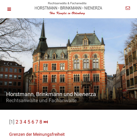
Horstmann, Brinkmann und Nienerza
Rechtsanwälte und Fachanwälte
[1]
2
3
4
5
6
7
8
⏭
Grenzen der Meinungsfreiheit